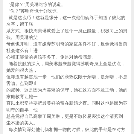
“是你？”周美琳吃惊的说道。
“你？”苏明奇也十分吃惊。
就是这么巧！这就是缘分，这一次他们俩终于知道了彼此的
名字，留了联
系方式。很快周美琳就爱上了这个一身正能量，积极向上的男
孩。周美琳的父
母倒也开明，没有嫌弃苏明奇的家庭条件不好，反倒觉得当前
社会这么有上进
心和正能量的男孩不多了。倒是对他很满意。
随着接触的深入，周美琳越来越觉得苏明奇身上全是优点，
她爱的很火热，
但却没有越雷池一步，他们的亲热仅限于亲吻，是亲吻，不是
舌吻。点到即止
的那种。这是因为周美琳的保守，她在这方面不敢主动，她的
家庭教育让她一
直以来都坚持要把最美好的留在新婚之夜。同时这也是因为苏
明奇的自卑，他
总是觉得自己高攀了周美琳，更是不敢轻易亵渎这个清秀到一
尘不染的美人。
每次情到深处他们俩相拥一吻的时候，彼此的手都是在对方