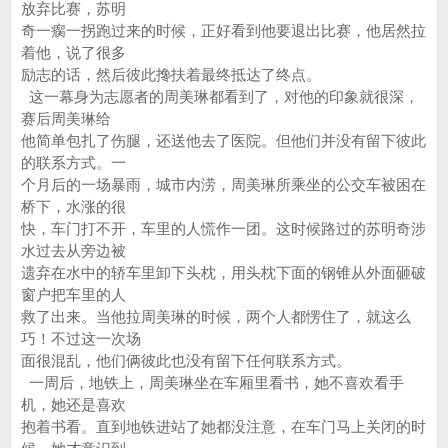
放弃比赛，苏明
奇一瘸一拐跑过来的时候，正好看到他要退出比赛，他居然拉
着他，说了很多
励志的话，然后彼此搀扶着最终抵达了终点。
这一幕身为志愿者的周美琳都看到了，对他的印象就很深，
赛后周美琳给
他简单包扎了伤腿，还送他去了医院。但他们并没有留下彼此
的联系方式。一
个月后的一场暴雨，城市内涝，周美琳所乘坐的公交车被困在
桥下，水涨的很
快，车门打不开，车里的人慌作一团。这时候路过的苏明奇涉
水过去从旁边被
遗弃在水中的轿车里卸下头枕，用头枕下面的钢锥从外面砸破
窗户把车里的人
救了出来。当他拉周美琳的时候，两个人都愣住了，就这么
巧！不过这一次场
面很混乱，他们俩彼此也没有留下任何联系方式。
一周后，地铁上，周美琳坐在车厢里看书，她不喜欢看手
机，她还是喜欢
抱着书看。直到地铁进站了她都没注意，在车门马上关闭的时