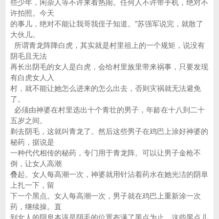
些少年，闲杂人等不许来看热闹。任何人不许带手机，绝对不
许拍照。今天
的事儿，绝对不能让我哥我侄子知道。”苏强军说完，就散了
大伙儿。
所谓青龙阵降白虎，其实就是村里祖上的一个规矩，说没有
阴毛且无法
再长出阴毛的女人是白虎，会给村里族里带来祸事，只要发现
有白虎女人入
村，就不能让她怎么进来的怎么出去，否则灾祸就无法避免
了。
必须由神婆在村里选出十个青壮的男子，年龄在十八到二十
五岁之间。
剃去阴毛，这就叫青龙了。然后这些男子在鸡巴上涂好神婆的
秘药，据说是
一种代代相传的秘药，专门用于青龙阵。可以让男子金枪不
倒，让女人高潮
叠起。女人每高潮一次，神婆就用针沾着药水在她光洁的阴阜
上扎一下，留
下一个黑点。女人每高潮一次，男子就在鸡巴上重新涂一次
药，继续操。直
到女人的阴阜本该是阴毛的位置布满了黑点为止。这些黑点儿