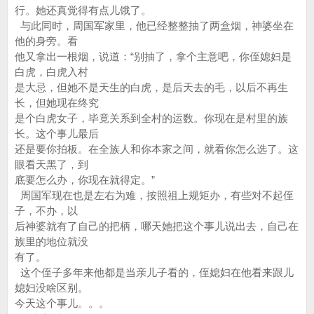
行。她还真觉得有点儿饿了。
与此同时，周国军家里，他已经整整抽了两盒烟，神婆坐在
他的身旁。看
他又拿出一根烟，说道：“别抽了，拿个主意吧，你侄媳妇是
白虎，白虎入村
是大忌，但她不是天生的白虎，是后天去的毛，以后不再生
长，但她现在终究
是个白虎女子，毕竟关系到全村的运数。你现在是村里的族
长。这个事儿最后
还是要你拍板。在全族人和你本家之间，就看你怎么选了。这
眼看天黑了，到
底要怎么办，你现在就得定。”
周国军现在也是左右为难，按照祖上规矩办，有些对不起侄
子，不办，以
后神婆就有了自己的把柄，哪天她把这个事儿说出去，自己在
族里的地位就没
有了。
这个侄子多年来他都是当亲儿子看的，侄媳妇在他看来跟儿
媳妇没啥区别。
今天这个事儿。。。