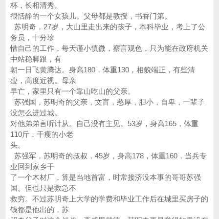
杯，长相清秀。
很恬静的一个女孩儿。父母都是教授，书香门第。
苏明奇，27岁，大山里走出来的孩子，本科毕业，考上了公
务员，十分珍
惜自己的工作，每天谨小慎微，察言观色，只为能在政府机关
中站稳脚跟，有
朝一日飞黄腾达。身高180，体重130，相貌端正，有些清
瘦，高度近视。母亲
早亡，家里只有一个靠山吃山的父亲。
苏强国，苏明奇的父亲，文盲，憨厚，胆小，自卑，一辈子
没怎么进过城。
对他弟弟言听计从。自己没有主见。53岁，身高165，体重
110斤，干瘦的小老
头。
苏强军，苏明奇的叔叔，45岁，身高178，体重160，当兵专
业回到家乡干
了一个木材厂，算是当地首富，时常接济没本事的哥哥苏强
国。但也只是救急不
救穷。不过苏明奇上大学的学费和毕业工作后在城里买房子的
钱都是他出的，苏