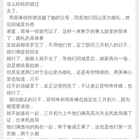
这么轻松的就过
去了。
周美琳很快便说服了她的父母，同意他们回山里办婚礼，然
后回城里办答
谢宴，简单一些就可以了。这样一来剩下的事儿就变的简单
了，婚礼的具体事
宜叔叔都张罗完了，不用他们管，定了阴历三月初八的日子，
他们俩提前回去
就行了。娘家人就不去了，等他们回城里后，娘家再办一场，
说是都依着姑娘，
但其实老两口对于去山里办婚礼，还是有些情绪的。周美琳心
里也知道，只不
过不好说破罢了，反正父母同意了，不让老公苏明奇作难，也
就行了。
领结婚证的日子，苏明奇和周美琳也就定在三月初六，因为
都需要请假，
就不如凑在一起，三月初六上午他们俩高高兴兴去民政局领了
证，出来民政局
他们俩激动的抱在一起，终于修成正果了，这也是他们第一次
舌吻，两个人都