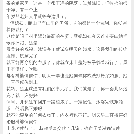
备的娘家房，这是一个很干净的院落，虽然陈旧，但收拾的很
干净。有一个上
年岁的老妇人早就等在这儿了。
“侄媳妇，咱山里有山里的习俗，为的都是一个吉利。你就照
着做就行了，
这位是咱们村里辈分最高的神婆，新媳妇在今天首先要由她伺
候你沐浴。这是
最美好的祝福。沐浴完了就试穿明天的婚服，这是我们的传统
服饰。试穿完了
就不能再穿别的衣服了，你就在床上盖好被子躺着就行了，屋
里有便桶，吃喝
都有神婆伺候你，明天一早也是她伺候你梳洗打扮穿婚服。她
一直伺候你到上
花轿。这里就没有我们的事儿了。我们就走了，你一会儿沐浴
完了就上床好好
休息。开长途车回来一路也累了。一定记住，沐浴完试穿婚
服，然后脱下婚服
就不能穿别的任何衣物了，内衣裤也不行。明天早上直接穿好
婚服神婆伺候你
上花轿就行了。”叔叔反复交代了几遍，确定周美琳都清楚