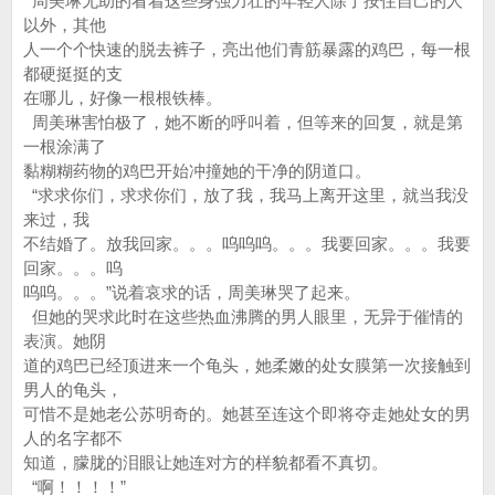
周美琳无助的看着这些身强力壮的年轻人除了按住自己的人
以外，其他
人一个个快速的脱去裤子，亮出他们青筋暴露的鸡巴，每一根
都硬挺挺的支
在哪儿，好像一根根铁棒。
周美琳害怕极了，她不断的呼叫着，但等来的回复，就是第
一根涂满了
黏糊糊药物的鸡巴开始冲撞她的干净的阴道口。
“求求你们，求求你们，放了我，我马上离开这里，就当我没
来过，我
不结婚了。放我回家。。。呜呜呜。。。我要回家。。。我要
回家。。。呜
呜呜。。。”说着哀求的话，周美琳哭了起来。
但她的哭求此时在这些热血沸腾的男人眼里，无异于催情的
表演。她阴
道的鸡巴已经顶进来一个龟头，她柔嫩的处女膜第一次接触到
男人的龟头，
可惜不是她老公苏明奇的。她甚至连这个即将夺走她处女的男
人的名字都不
知道，朦胧的泪眼让她连对方的样貌都看不真切。
“啊！！！！”