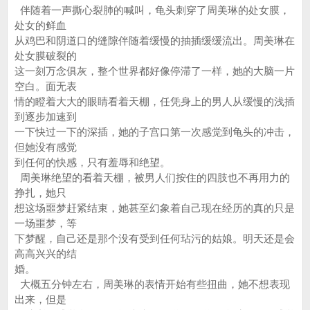
伴随着一声撕心裂肺的喊叫，龟头刺穿了周美琳的处女膜，
处女的鲜血
从鸡巴和阴道口的缝隙伴随着缓慢的抽插缓缓流出。周美琳在
处女膜破裂的
这一刻万念俱灰，整个世界都好像停滞了一样，她的大脑一片
空白。面无表
情的瞪着大大的眼睛看着天棚，任凭身上的男人从缓慢的浅插
到逐步加速到
一下快过一下的深插，她的子宫口第一次感觉到龟头的冲击，
但她没有感觉
到任何的快感，只有羞辱和绝望。
周美琳绝望的看着天棚，被男人们按住的四肢也不再用力的
挣扎，她只
想这场噩梦赶紧结束，她甚至幻象着自己现在经历的真的只是
一场噩梦，等
下梦醒，自己还是那个没有受到任何玷污的姑娘。明天还是会
高高兴兴的结
婚。
大概五分钟左右，周美琳的表情开始有些扭曲，她不想表现
出来，但是