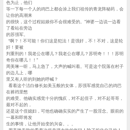
色为止，他们
等一下每一个人的鸡巴上都会涂上我们祖传的青龙阵秘药，会
让你的高潮来
的很快，这个过程姑娘你不会很难受的。”神婆一边说一边看
了看站在旁边
的苏强军。
“啊？！不可能！你们这是犯法！是强奸，不！不对，这是轮
奸！要被
判重刑的！我老公在哪儿？我老公在哪儿？苏明奇！！！苏明
奇你在哪儿！！”
周美琳一听，马上急了，大声的喊叫着。可是这个院落在村子
的边儿上，哪
里又有人听的到她的呼喊？
看着这个洁白修长如美玉般的女体，苏强军感觉自己的鸡巴
在裤裆里憋
的难受。他确实感觉十分的愧疚，对不起侄子，对不起哥哥，
最对不起的，
还是这个侄媳妇，可他也确确实实的产生了一股淫念。眼前的
一幕和即将发
生的事情，让他开始变的兴奋。。。