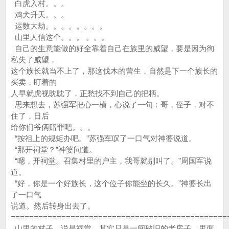
白虎入村。。。
鸡犬升天。。。
运数大劫。。。。。。。。
山里人信这个。。。 。。。
自己的生意能做的好全靠着自己在族里的威望，要是因为徇
私失了威望，
这个族长就当不上了，那这伐木的营生，自然是下一个族长的
买卖，盯着的
人早就虎视眈眈了，正愁找不到自己的把柄。
思来想去，苏强军把心一横，心说了一句：哥，侄子，对不
住了，日后
给你们爷俩赔罪吧。。。
“按祖上的规矩办吧。”苏强军叹了一口气对神婆说道。
“那开祠堂？”神婆问道。
“嗯，开祠堂。召集村里的户主，我哥就别叫了。”周国军说
道。
“好，你是一个好族长，这个位子你能坐的长久。”神婆长出
了一口气
说道。然后转身出去了。
===============================================
山里的村子，说是祠堂，其实只是一间破旧的老房子，里面