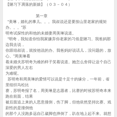
【陋习下凋落的新娘】（０３－０４）
第一章
“美琳，婚礼的事儿。。。我叔说还是要按山里老家的规矩
办。。。”苏
明奇试探性的和他的未婚妻周美琳说道。
“明奇，我知道你怕我家嫌弃你老家的习俗是陋习。我爸妈那
边我去说，
你跟咱叔说，就按他说的办。我爸妈好说话儿，没问题的，放
心。”周美琳看
着未婚夫苏明奇为难的样子笑着说道。她怎么舍得让这个自己
深爱的男人左右
为难呢。
苏明奇和周美琳的爱情可以说是十足十的缘分，一年前，省
里组织马松比
赛，苏明奇报了名，周美琳是志愿者，比赛的时候苏明奇本来
跑在前面，结果
被后面追上来的人恶意撞倒，伤了脚，但他依然坚持比赛。戏
剧性的是撞倒他
的那个人没跑多远自己崴脚也摔倒了，趴在地上起不来。就想