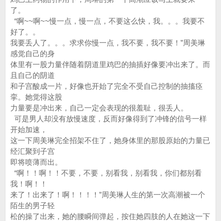
了。
“啊~~啊~~慢一点，慢一点，不要这么快，我。。。我要不
好了。。
我要丢人了。。。求求你慢一点，我不要，我不要！”周美琳
感觉自己的身
体里有一股力量伴随着阴道里鸡巴的抽插好像要冲出来了。而
且自己的阴道
和子宫酸成一片，好像也开始了完全不受自己控制的抽搐痉
挛。她觉得这股
力量要是冲出来，自己一定会表现的很羞耻，很丢人。
可是男人却没有放慢速度，反而好像得到了冲锋的信号一样
开始加速，
这一下周美琳完全招架不住了，她身体里的那股原始的力量已
经汇聚到子宫
即将喷薄而出。
“啊！！啊！！不要，不要，别看我，别看我，你们都别看
我！啊！！
来了！出来了！啊！！！！”周美琳人生的第一次高潮被一个
陌生的男子轻
松的操了出来，她的腰瞬间弹起，按住她四肢的人在她这一下