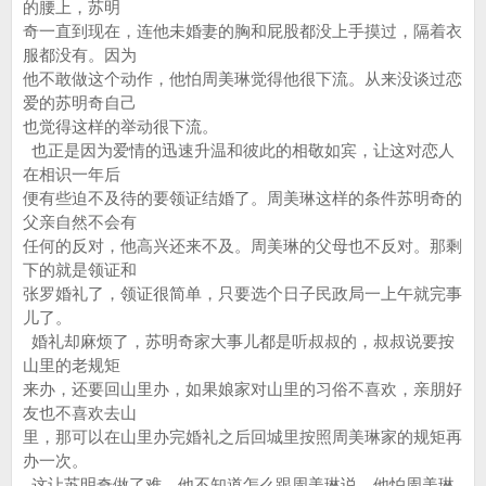
的腰上，苏明
奇一直到现在，连他未婚妻的胸和屁股都没上手摸过，隔着衣
服都没有。因为
他不敢做这个动作，他怕周美琳觉得他很下流。从来没谈过恋
爱的苏明奇自己
也觉得这样的举动很下流。
也正是因为爱情的迅速升温和彼此的相敬如宾，让这对恋人
在相识一年后
便有些迫不及待的要领证结婚了。周美琳这样的条件苏明奇的
父亲自然不会有
任何的反对，他高兴还来不及。周美琳的父母也不反对。那剩
下的就是领证和
张罗婚礼了，领证很简单，只要选个日子民政局一上午就完事
儿了。
婚礼却麻烦了，苏明奇家大事儿都是听叔叔的，叔叔说要按
山里的老规矩
来办，还要回山里办，如果娘家对山里的习俗不喜欢，亲朋好
友也不喜欢去山
里，那可以在山里办完婚礼之后回城里按照周美琳家的规矩再
办一次。
这让苏明奇做了难，他不知道怎么跟周美琳说，他怕周美琳