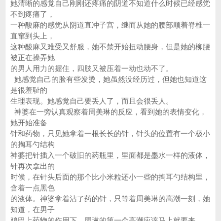
她清晰的感觉自己刚刚还疼痛的阴道不知道什么时候已经感觉
不到疼痛了，
一种酸麻的感觉从阴道直冲子宫，继而从她的腰部顺着脊椎一
直窜到头上，
这种酸麻又难受又舒服，她不禁开始扭动腰身，但是她的柳腰
被正在操弄她
的男人用力的握住，四肢又被压着一动也动不了。
她感觉自己的脸有些发烫，她虽然没经历过，但她也知道这
是很羞耻的
生理表现。她感觉自己要丢人了，而且会很丢人。
神婆在一旁认真观察着周美琳的反应，看到她的表情变化，
她开始准备
针和药物，只见她拿着一根长长的针，针头的位置有一个极小
的掏耳勺结构
神婆把针插入一个破旧的药瓶里，里面都是墨水一样的液体，
针再次拿出的
时候，在针头后面的那个比小米粒还小一些的掏耳勺结构里，
含着一点黑色
的液体。神婆拿着沾了药的针，只等着周美琳的高潮一刻，她
知道，在男子
鸡巴上药物的作用下，周琳的第一个高潮应该马上就要来