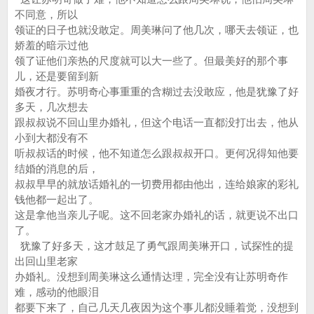
不同意，所以
领证的日子也就没敢定。周美琳问了他几次，哪天去领证，也
娇羞的暗示过他
领了证他们亲热的尺度就可以大一些了。但最美好的那个事
儿，还是要留到新
婚夜才行。苏明奇心事重重的含糊过去没敢应，他是犹豫了好
多天，几次想去
跟叔叔说不回山里办婚礼，但这个电话一直都没打出去，他从
小到大都没有不
听叔叔话的时候，他不知道怎么跟叔叔开口。更何况得知他要
结婚的消息的后，
叔叔早早的就放话婚礼的一切费用都由他出，连给娘家的彩礼
钱他都一起出了。
这是拿他当亲儿子呢。这不回老家办婚礼的话，就更说不出口
了。
犹豫了好多天，这才鼓足了勇气跟周美琳开口，试探性的提
出回山里老家
办婚礼。没想到周美琳这么通情达理，完全没有让苏明奇作
难，感动的他眼泪
都要下来了，自己几天几夜因为这个事儿都没睡着觉，没想到