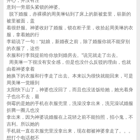
开心，并没有注
意到一旁眉头紧锁的神婆。
脱下婚服，赤裸裸的周美琳钻到了床上的新被套里，崭新的
被里被面，盖
着很舒服。神婆收好了婚服，锁在柜子里，收拾起周美琳的衣
服，拿着她的行
李箱说了一句：“姑娘，新婚夜之前，除了婚服你就不能穿别
的衣服了，这些
衣服和行李我提前给你放到婚房去。”说完就走了出去。
周美琳一下很没有安全感，但是也没什么反驳的理由，也就
由着神婆拿着
她换下的衣服和行李走了出去。本来以为很快就能回来，可是
周美琳一觉睡到
太阳快下山了，神婆也没回了，而且也没送饭给她，她光着身
子也出不去，最
倒霉的是她的手机在衣服兜里，洗澡没拿出来，洗完澡试婚服
折腾一圈儿也没
拿出来，因为神婆说婚服在上花轿之前不能拍照，招小鬼，不
吉利。所以她的
手机就一直在衣服兜里没拿出来，现在都被神婆拿走了。。。
想打个电话都不