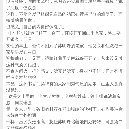
没有经验，吻的很笨拙，苏明奇还隔着周美琳的牛仔裤摸了她
了屁股，仅仅是
这样，苏明奇就已经感觉自己的鸡巴在裤裆里胀的难受了。而
娇羞的周美琳，
也感觉到自己的内裤好像湿了。
中午吃过饭他们租了一台车，直接开车回山里老家，路上要
开很久，三月
初七的早上，他们才回到了苏明奇的老家，他父亲和他叔叔一
家早早就在村口
迎接他们，一见面，眼睛盯着周美琳就移不开了，从来没见过
这种气质的姑娘，
不食人间火一样的感觉，漂亮是漂亮，身材也不错，但是有模
样有身材的姑娘
常见，这种书香门第特有的大家闺秀气质的姑娘，山里人是真
没见过。
这是大山里的一个古老村寨，全村都姓苏，往上排都沾着亲
戚。周美琳是
第一次来这里，破旧的村寨在群山峻岭的映衬下，在周美琳看
来好像世外桃源
一样，她的兴致很高。想让苏明奇陪着她四处转转，可是第二
天就要举行婚礼，