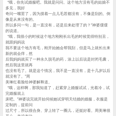
“哦，你先试婚服吧。我就是问问。这个地方没有毛的姑娘不
多见，我好
奇问一嘴罢了，因为摸着一点儿毛茬都没有，不像是刮的。倒
像是从来没有的。
所以多问一句，是一直没有，还是后来处理了的？”神婆缓缓
的说道。
“哦，我很小的时候这个地方刚刚长出毛的时候觉得特别丑，
就跟妈妈说
我不要这个地方有毛，刚开始她会帮我刮，但是马上就长出来
新的就会痒，然
后我妈妈就买了一种永久脱毛的药，涂上以后说是封闭毛囊，
然后我这里就再
也没有毛了。就是这个情况，我不是一直没有，是十几岁以后
就没有了。”周
美琳红着脸给神婆解释道。
“哦，这样啊，那我知道了，赶紧穿上婚服试试，光着冷，试
完婚服就上
床吧。”神婆说完就开始伺候她试穿明天结婚的婚服，衣服是
定制的，提前问
过尺寸，所以很合身。穿上转了一圈儿，还挺好看。周美琳很