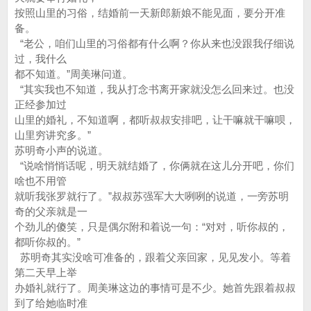
按照山里的习俗，结婚前一天新郎新娘不能见面，要分开准
备。
“老公，咱们山里的习俗都有什么啊？你从来也没跟我仔细说
过，我什么
都不知道。”周美琳问道。
“其实我也不知道，我从打念书离开家就没怎么回来过。也没
正经参加过
山里的婚礼，不知道啊，都听叔叔安排吧，让干嘛就干嘛呗，
山里穷讲究多。”
苏明奇小声的说道。
“说啥悄悄话呢，明天就结婚了，你俩就在这儿分开吧，你们
啥也不用管
就听我张罗就行了。”叔叔苏强军大大咧咧的说道，一旁苏明
奇的父亲就是一
个劲儿的傻笑，只是偶尔附和着说一句：“对对，听你叔的，
都听你叔的。”
苏明奇其实没啥可准备的，跟着父亲回家，见见发小。等着
第二天早上举
办婚礼就行了。周美琳这边的事情可是不少。她首先跟着叔叔
到了给她临时准