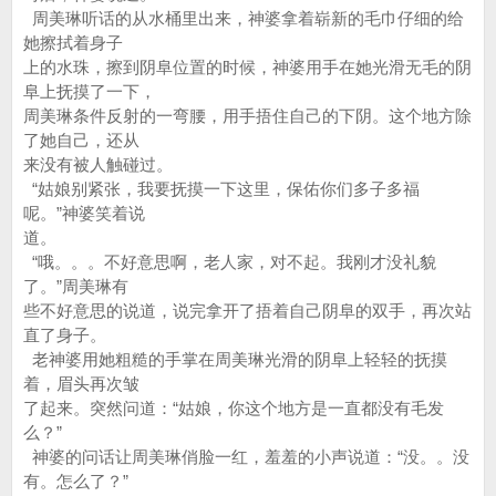
周美琳听话的从水桶里出来，神婆拿着崭新的毛巾仔细的给
她擦拭着身子
上的水珠，擦到阴阜位置的时候，神婆用手在她光滑无毛的阴
阜上抚摸了一下，
周美琳条件反射的一弯腰，用手捂住自己的下阴。这个地方除
了她自己，还从
来没有被人触碰过。
“姑娘别紧张，我要抚摸一下这里，保佑你们多子多福
呢。”神婆笑着说
道。
“哦。。。不好意思啊，老人家，对不起。我刚才没礼貌
了。”周美琳有
些不好意思的说道，说完拿开了捂着自己阴阜的双手，再次站
直了身子。
老神婆用她粗糙的手掌在周美琳光滑的阴阜上轻轻的抚摸
着，眉头再次皱
了起来。突然问道：“姑娘，你这个地方是一直都没有毛发
么？”
神婆的问话让周美琳俏脸一红，羞羞的小声说道：“没。。没
有。怎么了？”