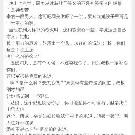
晚上七点半，周美琳饿着肚子等来的不是神婆带来的饭菜，
而是神婆带
来的一群男人。这可吧周美琳吓了一跳，要知道她被子里可是
一丝不挂的啊。
当他看到人群中的叔叔时，还稍微安心一些，毕竟这是自己
家人。她把
被子用力的裹紧，只露出一个头，脸红红的说道：“叔，你们
这是？晚上还
有什么习俗么？”
“侄媳妇儿，是有个习俗，不过委屈你了。日后叔叔一定补偿
你们。”
苏强军很是愧疚的说道。
“啊？是什么啊？要怎么做？”周美琳有些奇怪的问道，叔叔
刚才的话
让她感觉到一些紧张。
“姑娘，这个规矩说给你听，你可能觉得不可理喻，但是我们
山里人信
这个。所以，委屈姑娘按照我们村里的规矩，咱破一破吧。明
天也好不耽误
婚礼不是么？”神婆委婉的说道。