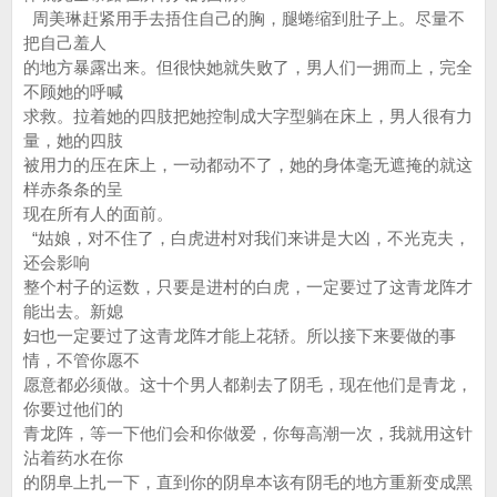
周美琳赶紧用手去捂住自己的胸，腿蜷缩到肚子上。尽量不
把自己羞人
的地方暴露出来。但很快她就失败了，男人们一拥而上，完全
不顾她的呼喊
求救。拉着她的四肢把她控制成大字型躺在床上，男人很有力
量，她的四肢
被用力的压在床上，一动都动不了，她的身体毫无遮掩的就这
样赤条条的呈
现在所有人的面前。
“姑娘，对不住了，白虎进村对我们来讲是大凶，不光克夫，
还会影响
整个村子的运数，只要是进村的白虎，一定要过了这青龙阵才
能出去。新媳
妇也一定要过了这青龙阵才能上花轿。所以接下来要做的事
情，不管你愿不
愿意都必须做。这十个男人都剃去了阴毛，现在他们是青龙，
你要过他们的
青龙阵，等一下他们会和你做爱，你每高潮一次，我就用这针
沾着药水在你
的阴阜上扎一下，直到你的阴阜本该有阴毛的地方重新变成黑