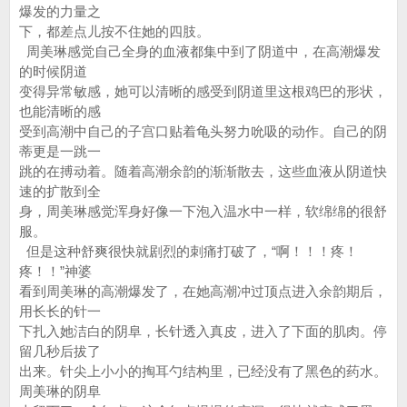
爆发的力量之
下，都差点儿按不住她的四肢。
周美琳感觉自己全身的血液都集中到了阴道中，在高潮爆发
的时候阴道
变得异常敏感，她可以清晰的感受到阴道里这根鸡巴的形状，
也能清晰的感
受到高潮中自己的子宫口贴着龟头努力吮吸的动作。自己的阴
蒂更是一跳一
跳的在搏动着。随着高潮余韵的渐渐散去，这些血液从阴道快
速的扩散到全
身，周美琳感觉浑身好像一下泡入温水中一样，软绵绵的很舒
服。
但是这种舒爽很快就剧烈的刺痛打破了，“啊！！！疼！
疼！！”神婆
看到周美琳的高潮爆发了，在她高潮冲过顶点进入余韵期后，
用长长的针一
下扎入她洁白的阴阜，长针透入真皮，进入了下面的肌肉。停
留几秒后拔了
出来。针尖上小小的掏耳勺结构里，已经没有了黑色的药水。
周美琳的阴阜