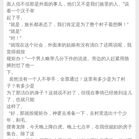
面人信不信那是外面的事儿，他们又不是我们族里的人。”说
着一个汉子举
起了手。
“就是，族长都表态了，我们肯定是为了整个村子着想啊！”
“就是”
“对！”
“就现在这个社会，外面来的姑娘有没有清白了还两说呢，我
觉得就按
规矩办！”一个男人略带几分下作的说道。旁边的人赶紧用胳
膊肘怼了他一
下。
居然没有一个人不举手，全票通过！这里有多少是为了村
子？有多少是
为了那洁白的身子？这就说不好了，但现在事情已经推到这儿
了，也就只能
这样了。
“好，那就按规矩办，神婆去准备一下，去村里选出十个少
年，剃毛。
摆青龙阵，今天晚上降白虎。晚上七点半，在我侄媳妇的房子
集合。除了这