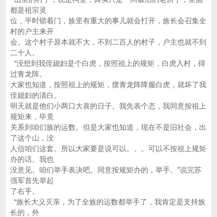
都是祖宗灵
位，平时锁着门，族里有重大的事儿就会打开，族长会召集全
村的户主来开
会。这个村子原本就不大，不到二百人的村子，户主也就不到
二十人。
“没想到我侄媳妇是个白虎，按照祖上的规矩，白虎入村，得
过青龙阵。
大家也知道，按照祖上的规矩，摆青龙阵降服白虎，就坏了我
侄媳妇的清白。
明天就是他们小两口大喜的日子。我先表个态，我同意按祖上
规矩来，毕竟
关系到咱们族的运数。但是大家也知道，现在不是旧社会，出
了这个山，没
人信咱们这套。所以大家要是说可以。。。可以不按祖上规矩
办的话。我也
没意见。咱们举手表决吧。同意按规矩办的，举手。”说完苏
强军首先举起
了右手。
“族长大义灭亲，为了全族的运数都举手了，我肯定是支持族
长的，外