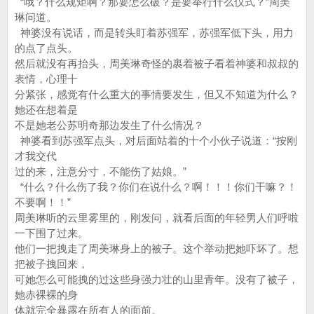
“哦？什么规矩啊？那要怎么破？是要举行什么仪式？”周美
琳问道。
神婆没有说话，而是转头盯着苏强军，苏强军低下头，用力
的点了点头。
然后就没有再抬头，周美琳奇怪的裹着被子看着神婆和叔叔的
表情，心理十
分紧张，感觉有什么重大的事情要发生，但又不知道为什么？
她还在想着是
不是她老公苏明奇那边发生了什么情况？
神婆看到苏强军点头，对后面站着的十个小伙子说道：“按刚
才我交代
过的来，注意分寸，不能伤了姑娘。”
“什么？什么伤了我？你们在说什么？啊！！！你们干嘛？！
不要啊！！”
周美琳听的云里雾里的，刚发问，就看后面的年轻男人们呼啦
一下围了过来。
他们一把拽走了周美琳身上的被子。这个举动把她吓坏了。想
把被子拽回来，
可她怎么可能拽的过这些身强力壮的山里青年。没有了被子，
她赤裸裸的身
体就完全暴露在所有人的面前。