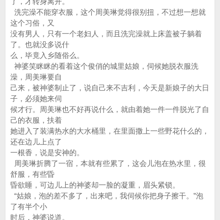
了，才转身离开。
洗完澡不能穿衣服，这个周美琳觉得很别扭，不过想一想就
这个习俗，又
没有男人，只有一个老妇人，而且洗完澡就上床盖被子躺着
了。也就没多说什
么，毕竟入乡随俗么。
神婆笑眯眯的看着这个俊俏的城里姑娘，伺候她脱衣服洗
澡，周美琳要自
己来，被神婆制止了，说自己来不吉利，今天是新娘子的大日
子，必须她来伺
候才行。周美琳也不好再说什么，就由着她一件一件脱光了自
己的衣服，扶着
她进入了装满热水的大水桶里，在里面撒上一些野花什么的，
还在边儿上点了
一根香，说是安神的。
周美琳折腾了一宿，本就有些累了，这会儿泡在热水里，很
舒服，有些昏
昏欲睡，可边儿上的神婆却一脸的凝重，眉头紧锁。
“姑娘，泡的差不多了，出来吧，我伺候你把身子擦干。”泡
了有半个小
时后，神婆说道。