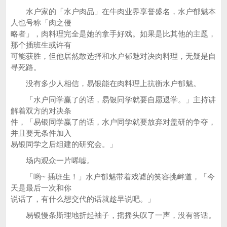
水户家的「水户肉品」在牛肉业界享誉盛名，水户郁魅本
人也号称「肉之侵
略者」，肉料理完全是她的拿手好戏。如果是比其他的主题，
那个插班生或许有
可能获胜，但他居然敢选择和水户郁魅对决肉料理，无疑是自
寻死路。
没有多少人相信，易银能在肉料理上抗衡水户郁魅。
「水户同学赢了的话，易银同学就要自愿退学。」主持讲
解着双方的对决条
件，「易银同学赢了的话，水户同学就要放弃对盖研的争夺，
并且要无条件加入
易银同学之后组建的研究会。」
场内观众一片唏嘘。
「哟~ 插班生！」水户郁魅带着戏谑的笑容挑衅道，「今
天是最后一次和你
说话了，有什么想交代的话就趁早说吧。」
易银慢条斯理地折起袖子，摇摇头叹了一声，没有答话。