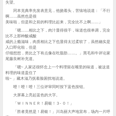
失望。
冈本克典率先发表意见，他挠着头，苦恼地说道：「不行
啊……虽然也是很
美味啦，但是和之前的料理比起来，完全比不上啊……」
「嗯……相比之下，肉汁显得很干，味道也很单调，完全
比不上那种酸咸酸
咸的上瘾滋味，肉质相比之下也显得太过柔软了，虽然确实是
入口即化啦，但是
仔细想想，类比之下有点像在吃脂肪……。」黑毛和牛评论家
尾藤良树补充道。
「嗯~ 人家还很怀念上一个料理留在嘴里的味道，被这道
料理的味道盖住了
啦~ 」藏木滋乃抚着脸困扰地说道。
噔！噔！噔！三位评审同时按下蓝色按钮。
大屏幕上亮起蓝色的大字。
「ＷＩＮＮＥＲ！易银！３- ０！」
「胜者竟然是！易银！」川岛丽大声地宣布，场内一片呼