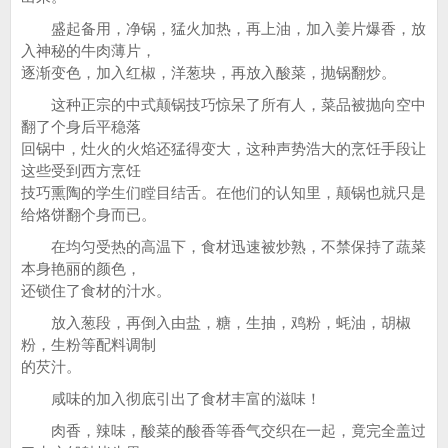
盛起备用，净锅，猛火加热，再上油，加入姜片爆香，放
入神秘的牛肉薄片，
逐渐变色，加入红椒，洋葱块，再放入酸菜，抛锅翻炒。
这种正宗的中式颠锅技巧惊呆了所有人，菜品被抛向空中
翻了个身后平稳落
回锅中，灶火的火焰还猛得变大，这种声势浩大的烹饪手段让
这些受到西方烹饪
技巧熏陶的学生们瞠目结舌。在他们的认知里，颠锅也就只是
给烙饼翻个身而已。
在均匀受热的高温下，食材迅速被炒熟，不禁保持了蔬菜
本身艳丽的颜色，
还锁住了食材的汁水。
放入葱段，再倒入由盐，糖，生抽，鸡粉，蚝油，胡椒
粉，生粉等配料调制
的芡汁。
咸味的加入彻底引出了食材丰富的滋味！
肉香，辣味，酸菜的酸香等香气交织在一起，竟完全盖过