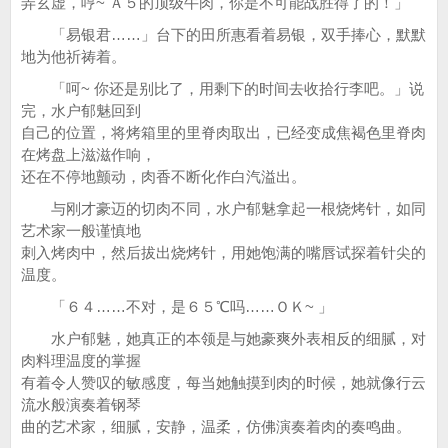
弄玄虚，哼~ Ａ５的顶级牛肉，你是不可能战胜得了的！」
「易银君……」台下的田所惠看着易银，双手捧心，默默
地为他祈祷着。
「呵~ 你还是别比了，用剩下的时间去收拾行李吧。」说
完，水户郁魅回到
自己的位置，将烤箱里的里脊肉取出，已经变成焦褐色里脊肉
在烤盘上滋滋作响，
还在不停地颤动，肉香不断化作白汽溢出。
与刚才豪迈的切肉不同，水户郁魅拿起一根烧烤针，如同
艺术家一般谨慎地
刺入烤肉中，然后拔出烧烤针，用她饱满的嘴唇试探着针尖的
温度。
「６４……不对，是６５℃吗……ＯＫ~ 」
水户郁魅，她真正的本领是与她豪爽外表相反的细腻，对
肉料理温度的掌握
有着令人赞叹的敏感度，每当她触摸到肉的时候，她就像行云
流水般演奏着钢琴
曲的艺术家，细腻，安静，温柔，仿佛演奏着肉的奏鸣曲。