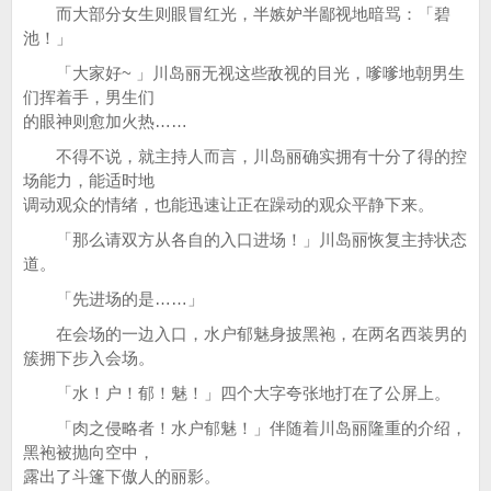
而大部分女生则眼冒红光，半嫉妒半鄙视地暗骂：「碧
池！」
「大家好~ 」川岛丽无视这些敌视的目光，嗲嗲地朝男生
们挥着手，男生们
的眼神则愈加火热……
不得不说，就主持人而言，川岛丽确实拥有十分了得的控
场能力，能适时地
调动观众的情绪，也能迅速让正在躁动的观众平静下来。
「那么请双方从各自的入口进场！」川岛丽恢复主持状态
道。
「先进场的是……」
在会场的一边入口，水户郁魅身披黑袍，在两名西装男的
簇拥下步入会场。
「水！户！郁！魅！」四个大字夸张地打在了公屏上。
「肉之侵略者！水户郁魅！」伴随着川岛丽隆重的介绍，
黑袍被抛向空中，
露出了斗篷下傲人的丽影。