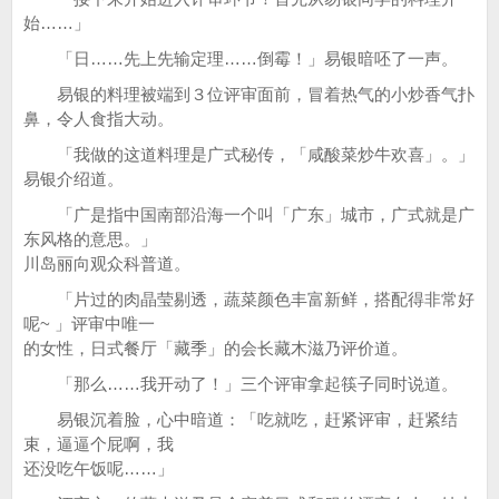
始……」
「日……先上先输定理……倒霉！」易银暗呸了一声。
易银的料理被端到３位评审面前，冒着热气的小炒香气扑
鼻，令人食指大动。
「我做的这道料理是广式秘传，「咸酸菜炒牛欢喜」。」
易银介绍道。
「广是指中国南部沿海一个叫「广东」城市，广式就是广
东风格的意思。」
川岛丽向观众科普道。
「片过的肉晶莹剔透，蔬菜颜色丰富新鲜，搭配得非常好
呢~ 」评审中唯一
的女性，日式餐厅「藏季」的会长藏木滋乃评价道。
「那么……我开动了！」三个评审拿起筷子同时说道。
易银沉着脸，心中暗道：「吃就吃，赶紧评审，赶紧结
束，逼逼个屁啊，我
还没吃午饭呢……」