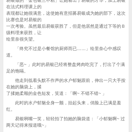
易银做的「金包银三不粘」让她看出了易银的才华，加上易银
在法式料理课上的
表现都让她很满意，这使她有意招募易银成为她的部下，这次
比赛也是对易银的
一次考验。虽然最后易银获胜了，但是他居然是通过下等的Ｂ
级料理来获胜，让
绘里奈很失望。
「终究不过是小餐馆的厨师而已……」绘里奈心中感叹
道。
「恶~ 」此时的易银已经将整盘烤肉吃完了，打出了个满
足的饱嗝。
他走到低着头默不作声的水户郁魅跟前，伸出一只大手按
在她的脑袋上，揉
了揉她柔顺的金色短发，笑道：「啊~ 不错不错~ 」
此时的水户郁魅全身一颤，抬起头来，俏脸上已满是羞
红。
易银咧嘴一笑，轻轻拍了拍她的脑袋道：「小郁魅啊~ 过
两天记得来报道哦~」