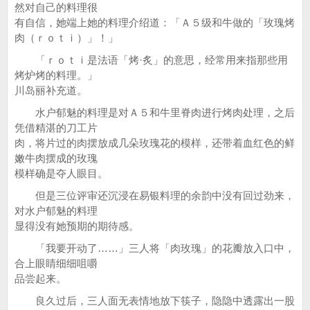
然对自己的料理很
有自信，她端上她的料理介绍道：「Ａ５级和牛做的「玫瑰烤
肉（ｒｏｔｉ）」！」
「ｒｏｔｉ是法语「烤·炙」的意思，经常用来指那些用
烤炉烤的料理。」
川岛丽补充道。
水户郁魅的料理是对Ａ５和牛里脊肉进行烤肉处理，之后
凭借精湛的刀工片
肉，将片过的肉摆放成几朵玫瑰花的模样，还带着血红色的鲜
嫩牛肉摆成的玫瑰
模样确是夺人眼目。
但是三位评审还沉浸在易银料理的余韵中没有回过劲来，
对水户郁魅的料理
显得没有她预期的期待感。
「我要开动了……」三人将「肉玫瑰」的花瓣放入口中，
合上眼睛细细咀嚼
品尝起来。
良久过后，三人面无表情地放下筷子，隐隐中透露出一股