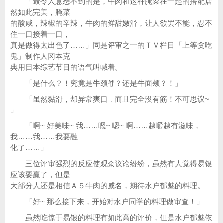
「最令人意想不到的是，牛肉和这种腌菜在一起的搭配居
然如此完美，腌菜
的酸咸，辣椒的辛辣，牛肉的鲜甜嫩滑，让人欲罢不能，忍不
住一口接着一口，
真是做得太出色了……」同是评审之一的ＴＶ栏目「上等贪吃
鬼」制作人冈本克
典用日本综艺节目的语气叫喊着。
「是什么？！究竟是牛颈脊？还是牛面颊？！」
「虽然黏滑，却异常爽口，而且完全没有筋！不可思议~
」
「啊~ 好美味~ 我……嗯~ 嗯~ 啊……越嚼越有滋味，
我……我……我要融
化了……」
三位评审强烈的反应使观众议论纷纷，虽然有人觉得易银
应该要赢了，但是
大部分人还是相信Ａ５牛肉的威名，期待水户郁魅的料理。
「好~ 那么接下来，开始对水户同学的料理做审查！」
虽然吃惊于易银的料理有如此高的评价，但是水户郁魅依