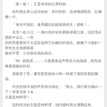
「易！银！」又是夸张的公屏特效。
此时观众席上议论纷纷，有叫好的，也有喝倒彩的，乱糟
糟一片。
「来自中国的，备受瞩目的超级插班生！易银！」
在另一处入口，一身白色衬衫的易银插着口袋，淡定地从
阴影中走出。一旁
的田所惠显然不太适应这种万众瞩目的场合，她像个小媳妇一
样怯生生地搂着易
银的手臂，小步跟在他的身后。
「呜~ 易银君……」小惠看着这声势浩大的场面，死死地
揪着易银的衬衫。
易银笑了笑，像安抚受惊的小狗一样摸了摸田所惠的脑
袋。
司仪热情洋溢的声音再次响起：「那么，我们再次确认一
下！审查员有３名，
主题是肉料理！」
说到对决的主题是肉料理，场内顿时再次沸腾起来。