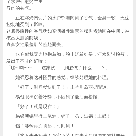
了水户郁魅烤牛里
脊肉的香气。
正在将烤肉切片的水户郁魅闻到了香气，全身一软，无法
控制地受到了影响。
这股侵略性的香气犹如充满雄性激素的猛男将她围在中间，冲
破她大脑的防线，
直奔女性最羞耻的密处而去。
水户郁魅无力地抱着胸，脸上泛着红晕，汗水划过脸颊，
发出了不甘的娇喘：
「呃~ 啊~ 什……这家伙……到底做了什么……？」
她强忍着这种怪异的感觉，继续处理她的料理。
「好了，时间就快到了！」主持川岛丽提醒道。
易银眼神沉着冷静，不因到了最后而松懈。
「好了！就是现在！」
易银朝锅里撒上尾油，铲子一扬，出锅！上碟！
铛！赛铃再次响起，时间到！
「接下来开始进入评审环节！首先从易银同学的料理开