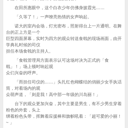
在田所惠眼中，这个白衣少年仿佛身披霞光……
「久等了！」一声嘹亮热情的女声响起。
诺大的室内会场，灯光密布，照射得台上一片通明。在舞
台的正上方是一个
巨型四面屏幕，实时为四方的观众转送食戟的现场画面，由开
学典礼时候的司仪
担任本场食戟的主持人。
「食戟管理局方面表示认可这场对决为正式的「食
戟」！」场上顿时响起观
众们兴奋的呼声。
「而担任司仪的……」头扎红色蝴蝶结的俏丽少女手执话
筒，对着场内的观
众萌声道，「则是我！高中部一年级的川岛丽！」
台下的观众更加兴奋，其中主要是男生，有不少男生穿着
粉色的外套，头上
绑着粉色头带，挥舞着应援棒和旗帜吼着：「超可爱的小丽！
~ 」