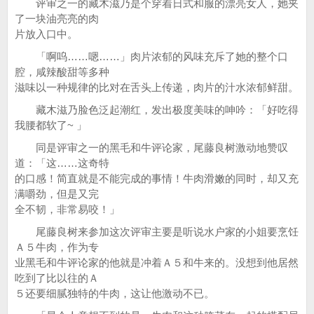
评审之一的藏木滋乃是个穿着日式和服的漂亮女人，她夹
了一块油亮亮的肉
片放入口中。
「啊呜……嗯……」肉片浓郁的风味充斥了她的整个口
腔，咸辣酸甜等多种
滋味以一种规律的比对在舌头上传递，肉片的汁水浓郁鲜甜。
藏木滋乃脸色泛起潮红，发出极度美味的呻吟：「好吃得
我腰都软了~ 」
同是评审之一的黑毛和牛评论家，尾藤良树激动地赞叹
道：「这……这奇特
的口感！简直就是不能完成的事情！牛肉滑嫩的同时，却又充
满嚼劲，但是又完
全不韧，非常易咬！」
尾藤良树来参加这次评审主要是听说水户家的小姐要烹饪
Ａ５牛肉，作为专
业黑毛和牛评论家的他就是冲着Ａ５和牛来的。没想到他居然
吃到了比以往的Ａ
５还要细腻独特的牛肉，这让他激动不已。