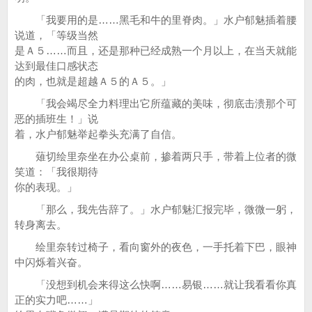
「我要用的是……黑毛和牛的里脊肉。」水户郁魅插着腰
说道，「等级当然
是Ａ５……而且，还是那种已经成熟一个月以上，在当天就能
达到最佳口感状态
的肉，也就是超越Ａ５的Ａ５。」
「我会竭尽全力料理出它所蕴藏的美味，彻底击溃那个可
恶的插班生！」说
着，水户郁魅举起拳头充满了自信。
薙切绘里奈坐在办公桌前，掺着两只手，带着上位者的微
笑道：「我很期待
你的表现。」
「那么，我先告辞了。」水户郁魅汇报完毕，微微一躬，
转身离去。
绘里奈转过椅子，看向窗外的夜色，一手托着下巴，眼神
中闪烁着兴奋。
「没想到机会来得这么快啊……易银……就让我看看你真
正的实力吧……」