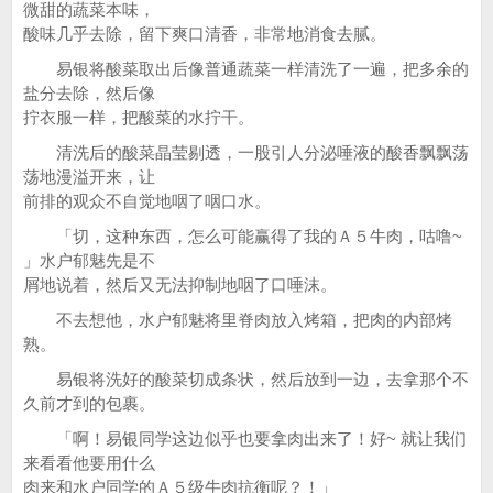
微甜的蔬菜本味，
酸味几乎去除，留下爽口清香，非常地消食去腻。
易银将酸菜取出后像普通蔬菜一样清洗了一遍，把多余的
盐分去除，然后像
拧衣服一样，把酸菜的水拧干。
清洗后的酸菜晶莹剔透，一股引人分泌唾液的酸香飘飘荡
荡地漫溢开来，让
前排的观众不自觉地咽了咽口水。
「切，这种东西，怎么可能赢得了我的Ａ５牛肉，咕噜~
」水户郁魅先是不
屑地说着，然后又无法抑制地咽了口唾沫。
不去想他，水户郁魅将里脊肉放入烤箱，把肉的内部烤
熟。
易银将洗好的酸菜切成条状，然后放到一边，去拿那个不
久前才到的包裹。
「啊！易银同学这边似乎也要拿肉出来了！好~ 就让我们
来看看他要用什么
肉来和水户同学的Ａ５级牛肉抗衡呢？！」