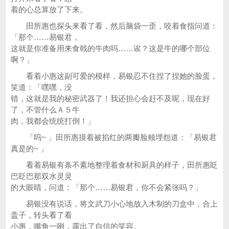
着的心总算放了下来。
田所惠也探头来看了看，然后脑袋一歪，咬着食指问道：
「那个……易银君，
这就是你准备用来食戟的牛肉吗……诶？这是牛的哪个部位
啊？」
看着小惠这副可爱的模样，易银忍不住捏了捏她的脸蛋，
笑道：「嘿嘿，没
错，这就是我的秘密武器了！我还担心会赶不及呢，现在好
了，不管什么Ａ５牛
肉，我都会统统打倒！」
「呜~ 」田所惠摸着被掐红的两瓣脸颊埋怨道：「易银君
真是的~ 」
看着易银有条不紊地整理着食材和厨具的样子，田所惠眨
巴眨巴那双水灵灵
的大眼睛，问道：「那个……易银君，你不会紧张吗？」
易银没有说话，将文武刀小心地放入木制的刀盒中，合上
盖子，转头看了看
小惠，嘴角一咧，露出了自信的笑容。