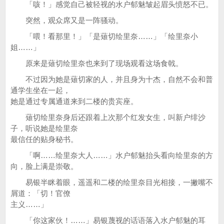
「咳！」感觉自己被轻视的水户郁魅皱起眉头愤怒不已。
突然，观众席又是一阵骚动。
「喂！看那里！」「是薙切绘里奈……」「绘里奈小
姐……」
原来是薙切绘里奈也来到了现场观看这场食戟。
不过因为她是薙切家的人，并且身为十杰，自然不会和普
通学生坐在一起，
她是通过专属通道来到二楼的贵宾座。
薙切绘里奈身后还跟着上次那个红发女生，叫新户绯沙
子，听说她是绘里奈
最信任的贴身秘书。
「啊……绘里奈大人……」水户郁魅抬头看向绘里奈的方
向，脸上满是崇敬。
易银半眯着眼，遥遥和二楼的绘里奈目光相接，一撇嘴不
屑道：「切！官僚
主义……」
「你这家伙！……」易银蔑视的话语落入水户郁魅的耳