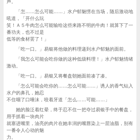
声。
「怎……怎么可能……」水户郁魅愣在当场，随后激动地
吼道，「开什么玩
笑！Ａ５牛肉怎么可能输给这些来路不明的牛肉！就算下了一
番功夫，也不过是
低等的食材罢了！」
「吃一口。」易银将他做的料理递到水户郁魅的面前。
「我怎么可能会吃你做的这种低级料理！」水户郁魅情绪
激动。
「吃一口。」易银又将餐盘朝她面前凑了凑。
「怎么可能会吃你的……怎么可能……」诱人的香气钻入
水户的鼻孔，她忍
不住咽了口唾沫，咬着牙道「怎么……可能……」
她的脸泛着红晕，终于忍不住一把夺过易银手中的餐盘，
用手抓着一块肉片
就塞进嘴里，油亮的肉片在她丰润的嘴唇染上一层油脂，别有
一番令人心动的魅
力。