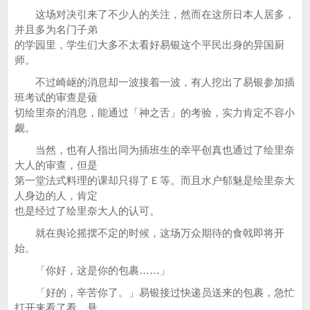
这场对决引来了不少人的关注，然而在这所日本人居多，
并且多为名门子弟
的学园里，学生们大多不太看好易银这个平民出身的异国厨
师。
不过崎岖的消息却一波接着一波，有人挖出了易银参加插
班考试的审查是薙
切绘里奈的消息，能通过「神之舌」的考验，实力肯定不容小
觑。
当然，也有人指出同为插班生的幸平创真也通过了绘里奈
大人的审查，但是
第一堂法式料理的课却只得了Ｅ等。而且水户郁魅是绘里奈大
人身边的人，肯定
也是经过了绘里奈大人的认可。
就在舆论摇摆不定的时候，这场万众期待的食戟即将开
始。
「你好，这是你的包裹……」
「好的，辛苦你了。」易银接过快递员送来的包裹，急忙
打开来看了看，悬