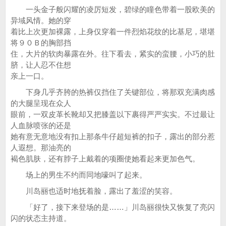
一头金子般闪耀的凌厉短发，碧绿的瞳色带着一股欧美的
异域风情。她的穿
着比上次更加裸露，上身仅穿着一件烈焰花纹的比基尼，堪堪
将９０Ｂ的胸部挡
住，大片的软肉暴露在外。往下看去，紧实的蛮腰，小巧的肚
脐，让人忍不住想
亲上一口。
下身几乎齐胯的热裤仅挡住了关键部位，将那双充满肉感
的大腿呈现在众人
眼前，一双皮革长靴却又把膝盖以下裹得严严实实。不过最让
人血脉喷张的还是
她有意无意地没有扣上那条牛仔超短裤的扣子，露出的部分惹
人遐想。那油亮的
褐色肌肤，还有脖子上戴着的项圈使她看起来更加色气。
场上的男生不约而同地嚎叫了起来。
川岛丽也适时地抚着脸，露出了羞涩的笑容。
「好了，接下来登场的是……」川岛丽很快又恢复了亮闪
闪的状态主持道。