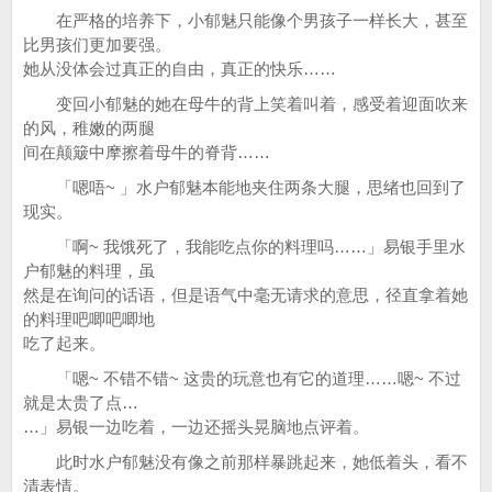
在严格的培养下，小郁魅只能像个男孩子一样长大，甚至
比男孩们更加要强。
她从没体会过真正的自由，真正的快乐……
变回小郁魅的她在母牛的背上笑着叫着，感受着迎面吹来
的风，稚嫩的两腿
间在颠簸中摩擦着母牛的脊背……
「嗯唔~ 」水户郁魅本能地夹住两条大腿，思绪也回到了
现实。
「啊~ 我饿死了，我能吃点你的料理吗……」易银手里水
户郁魅的料理，虽
然是在询问的话语，但是语气中毫无请求的意思，径直拿着她
的料理吧唧吧唧地
吃了起来。
「嗯~ 不错不错~ 这贵的玩意也有它的道理……嗯~ 不过
就是太贵了点…
…」易银一边吃着，一边还摇头晃脑地点评着。
此时水户郁魅没有像之前那样暴跳起来，她低着头，看不
清表情。