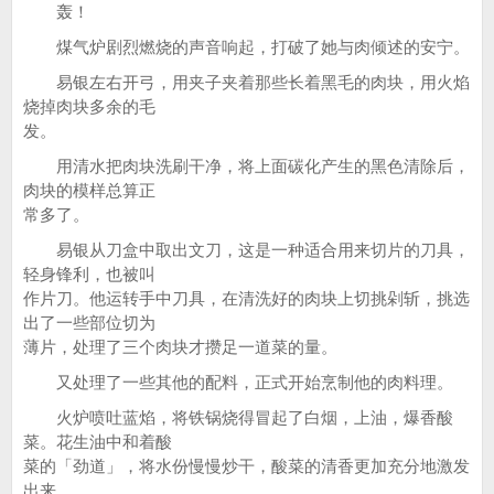
轰！
煤气炉剧烈燃烧的声音响起，打破了她与肉倾述的安宁。
易银左右开弓，用夹子夹着那些长着黑毛的肉块，用火焰
烧掉肉块多余的毛
发。
用清水把肉块洗刷干净，将上面碳化产生的黑色清除后，
肉块的模样总算正
常多了。
易银从刀盒中取出文刀，这是一种适合用来切片的刀具，
轻身锋利，也被叫
作片刀。他运转手中刀具，在清洗好的肉块上切挑剁斩，挑选
出了一些部位切为
薄片，处理了三个肉块才攒足一道菜的量。
又处理了一些其他的配料，正式开始烹制他的肉料理。
火炉喷吐蓝焰，将铁锅烧得冒起了白烟，上油，爆香酸
菜。花生油中和着酸
菜的「劲道」，将水份慢慢炒干，酸菜的清香更加充分地激发
出来。