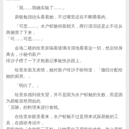
「我……我确实输了……」
易银勉强抬头看着她，不过嘴里还在不断嚼着肉。
「可恶……」水户郁魅仰面朝天，两行清泪还是止不住从
两侧滑了下来，
「可……可恶……」
会场二楼的绘里奈隔着玻璃冷漠地看着这一切，然后转身
离去，小秘书新户
绯沙子楞了一下才抱着记事板快步跟上。
绘里奈面无表情，她对新户绯沙子吩咐道：「撤回分配给
她的厨房。」
「明白了。」
绘里奈感到很失望，并不是因为水户郁魅的失败，而是因
为易银居然用如此
「丑陋」的料理来进行食戟。
在绘里奈眼里看来，水户郁魅不过是用来试探易银的工
具，在插班考试中，