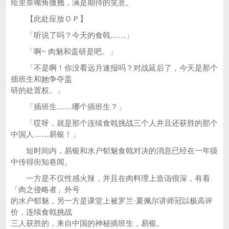
绘里奈嘴角微翘，满是期待的笑意。
【此处应放ＯＰ】
「听说了吗？今天的食戟……」
「啊~ 肉魅和盖研是吧。」
「不是啊！你没看远月速报吗？对战延后了，今天是那个
插班生和她争夺盖
研的处置权。」
「插班生……哪个插班生？」
「哎呀，就是那个连续食戟挑战三个人并且还获胜的那个
中国人……易银！」
短时间内，易银和水户郁魅食戟对决的消息已经在一年级
中传得街知巷闻。
一方是不仅性感火辣，并且在肉料理上造诣很深，有着
「肉之侵略者」外号
的水户郁魅，另一方是课堂上被罗兰·夏佩尔讲师冠以极高评
价，连续食戟挑战
三人获胜的，来自中国的神秘插班生，易银。