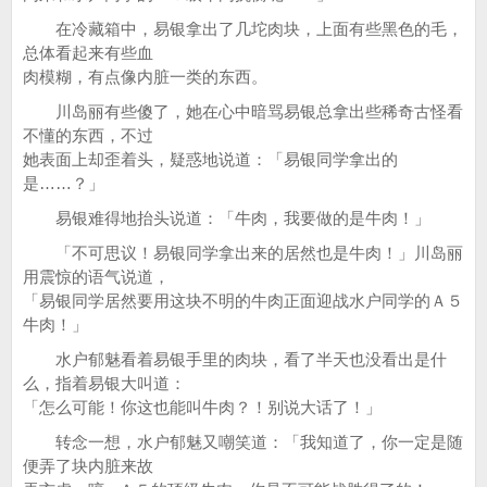
在冷藏箱中，易银拿出了几坨肉块，上面有些黑色的毛，
总体看起来有些血
肉模糊，有点像内脏一类的东西。
川岛丽有些傻了，她在心中暗骂易银总拿出些稀奇古怪看
不懂的东西，不过
她表面上却歪着头，疑惑地说道：「易银同学拿出的
是……？」
易银难得地抬头说道：「牛肉，我要做的是牛肉！」
「不可思议！易银同学拿出来的居然也是牛肉！」川岛丽
用震惊的语气说道，
「易银同学居然要用这块不明的牛肉正面迎战水户同学的Ａ５
牛肉！」
水户郁魅看着易银手里的肉块，看了半天也没看出是什
么，指着易银大叫道：
「怎么可能！你这也能叫牛肉？！别说大话了！」
转念一想，水户郁魅又嘲笑道：「我知道了，你一定是随
便弄了块内脏来故