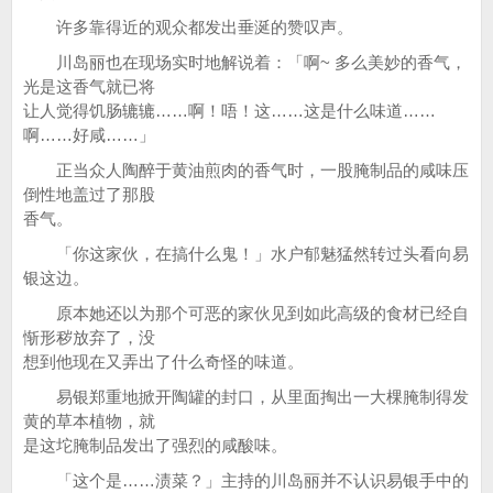
许多靠得近的观众都发出垂涎的赞叹声。
川岛丽也在现场实时地解说着：「啊~ 多么美妙的香气，
光是这香气就已将
让人觉得饥肠辘辘……啊！唔！这……这是什么味道……
啊……好咸……」
正当众人陶醉于黄油煎肉的香气时，一股腌制品的咸味压
倒性地盖过了那股
香气。
「你这家伙，在搞什么鬼！」水户郁魅猛然转过头看向易
银这边。
原本她还以为那个可恶的家伙见到如此高级的食材已经自
惭形秽放弃了，没
想到他现在又弄出了什么奇怪的味道。
易银郑重地掀开陶罐的封口，从里面掏出一大棵腌制得发
黄的草本植物，就
是这坨腌制品发出了强烈的咸酸味。
「这个是……渍菜？」主持的川岛丽并不认识易银手中的