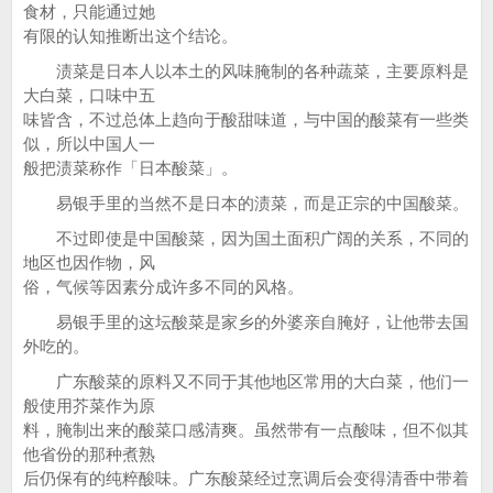
食材，只能通过她
有限的认知推断出这个结论。
渍菜是日本人以本土的风味腌制的各种蔬菜，主要原料是
大白菜，口味中五
味皆含，不过总体上趋向于酸甜味道，与中国的酸菜有一些类
似，所以中国人一
般把渍菜称作「日本酸菜」。
易银手里的当然不是日本的渍菜，而是正宗的中国酸菜。
不过即使是中国酸菜，因为国土面积广阔的关系，不同的
地区也因作物，风
俗，气候等因素分成许多不同的风格。
易银手里的这坛酸菜是家乡的外婆亲自腌好，让他带去国
外吃的。
广东酸菜的原料又不同于其他地区常用的大白菜，他们一
般使用芥菜作为原
料，腌制出来的酸菜口感清爽。虽然带有一点酸味，但不似其
他省份的那种煮熟
后仍保有的纯粹酸味。广东酸菜经过烹调后会变得清香中带着