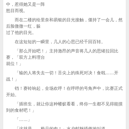
中，惹得她又是一阵
怒目而视。
而在二楼的绘里奈和易银的目光接触，僵持了一会儿，然
后脸微微一红，躲
过了他的目光。
在这短短的一瞬里，几人的心思已经千回百转。
「那么开始吧！」主持激昂的声音将几人的思绪拉回比
赛，「双方上料理台
就位！」
「输的人将失去一切！舌尖上的殊死对决！食戟……开
战！」
铛！赛铃响起，全场欢呼！在呼呼的号角声中，比赛正式
开始。
「插班生，就让你这种蝼蚁看看，终你一生都不见得能摸
到的食材吧！」
「……」
「这就是……极品的肉！」水户郁魅骄傲地叫道。