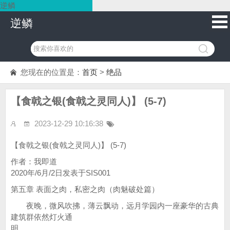
逆鳞
逆鳞
您现在的位置是：
首页
>
绝品
【食戟之银(食戟之灵同人)】 (5-7)
2023-12-29 10:16:38
【食戟之银(食戟之灵同人)】 (5-7)
作者：我即道
2020年/6月/2日发表于SIS001
第五章 表面之肉，私密之肉（肉魅破处篇）
夜晚，微风吹拂，薄云飘动，远月学园内一座豪华的古典
建筑群依然灯火通
明。