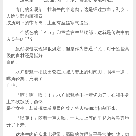
专门的金属架上挂着牛的半扇肉，这是经过放血，剥皮，
去除头部内脏和四
肢所剩下的带骨肉，上面有丝丝寒气溢出。
一个紫色的「Ａ５」印章盖在牛的腰部，这就是传说中的
Ａ５牛肉吗？！
虽然易银表现得很淡定，但是作为普通平民，对于这些高
级的食材还是挺好
奇的。
水户郁魅一把拔出套在大腿刀带上的切肉刀，眼神一凛，
嘴角轻笑，充满了
自信。
「哼！啊！嘿！！」水户郁魅单手持着切肉刀，在和牛身
上挥砍纵跃，虽然
是个女生，却能挥舞着厚重的菜刀将肉精确地切割下来。
「嘿咿！」随着一声大喝，一大块上等的里脊肉被整齐地
分了下来。
这块牛肉确实非比寻常，霜降的纹理超乎寻常地细致，肉