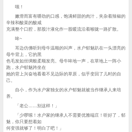
嗤！
嫩滑而富有嚼劲的口感，饱满鲜甜的肉汁，夹杂着辣椒的
辛辣和酸菜的酸咸
充满整个口腔，那股汁液化作一股暖流沿着喉咙一路扩散。
哞~
耳边仿佛听到母牛温顺的叫声，水户郁魅趴在一头漂亮的
母牛背上，它的黑
色毛发如丝绸般柔顺发亮。母牛哞地一声，在草地上一阵小
跑，水户郁魅跨坐在
她的背上兴奋地看着不见边际的草原，似乎变回了儿时的自
己。
自小，作为水户家独女的水户郁魅就被当作继承人来培
养。
「老公……别这样！」
「少啰嗦！水户家的继承人不需要优雅端庄！听好了，郁
魅，你只要想着如
何变强就够了！明白了吧！」