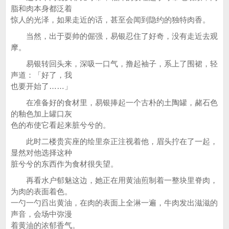
脂和肉本身都泛着
惊人的光泽，如果走近的话，甚至会闻到隐约的独特肉香。
当然，出于耍帅的倔强，易银忍住了好奇，没有走近去观
摩。
易银转回头来，深吸一口气，撸起袖子，系上了围裙，轻
声道：「好了，我
也要开始了……」
在准备好的食材里，易银捧起一个古朴的土陶罐，赭石色
的釉色加上罐口灰
色的布使它看起来脏兮兮的。
此时二楼贵宾座的绘里奈正注视着他，眉头拧在了一起，
显然对他选择这种
脏兮兮的东西作为食材很失望。
再看水户郁魅这边，她正在用黄油煎制着一整块里脊肉，
为肉的表面着色。
一勺一勺舀出黄油，在肉的表面上全淋一遍，牛肉发出滋滋的
声音，会场中弥漫
着黄油的浓郁香气。